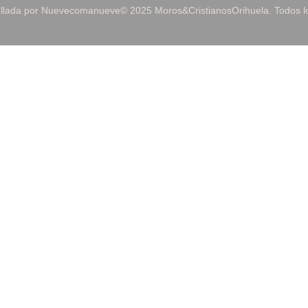
ollada por Nuevecomanueve
© 2025 Moros&CristianosOrihuela. Todos 