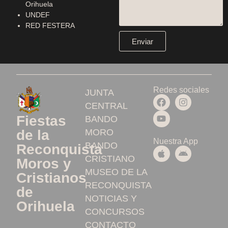
Orihuela
UNDEF
RED FESTERA
Enviar
Redes sociales
JUNTA
CENTRAL
Fiestas
BANDO
MORO
de la
Nuestra App
BANDO
Reconquista
CRISTIANO
Moros y
MUSEO DE LA
Cristianos
RECONQUISTA
de
NOTICIAS Y
Orihuela
CONCURSOS
CONTACTO