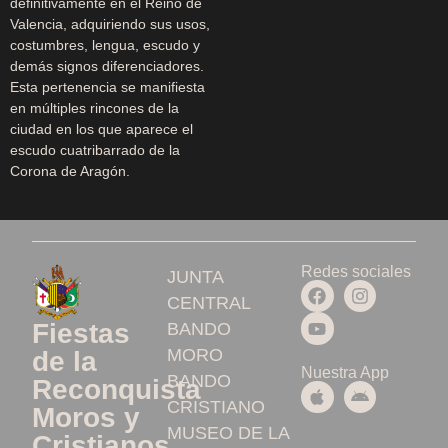
definitivamente en el Reino de
Valencia, adquiriendo sus usos,
costumbres, lengua, escudo y
demás signos diferenciadores.
Esta pertenencia se manifiesta
en múltiples rincones de la
ciudad en los que aparece el
escudo cuatribarrado de la
Corona de Aragón.
Redes sociales
JUNTA
CENTRAL
Fiestas
BANDO
MORO
de la
Nuestra App
BANDO
Reconquista
CRISTIANO
Moros y
MUSEO DE LA
Cristianos