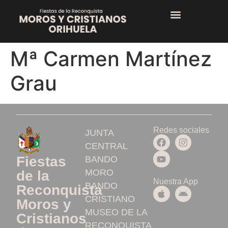
Mª Carmen Martínez
Grau
Redes sociales
JUNTA
CENTRAL
Fiestas
BANDO
MORO
de la
Nuestra App
BANDO
Reconquista
CRISTIANO
Moros y
MUSEO DE LA
Cristianos
RECONQUISTA