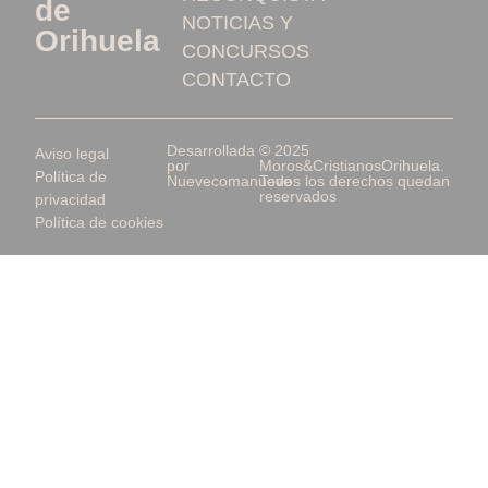
de
NOTICIAS Y
Orihuela
CONCURSOS
CONTACTO
Desarrollada
© 2025
Aviso legal
por
Moros&CristianosOrihuela.
Política de
Nuevecomanueve
Todos los derechos quedan
reservados
privacidad
Política de cookies