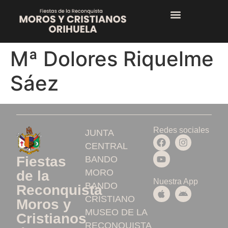
Mª Dolores Riquelme
Sáez
Redes sociales
JUNTA
CENTRAL
Fiestas
BANDO
MORO
de la
Nuestra App
BANDO
Reconquista
CRISTIANO
Moros y
MUSEO DE LA
Cristianos
RECONQUISTA