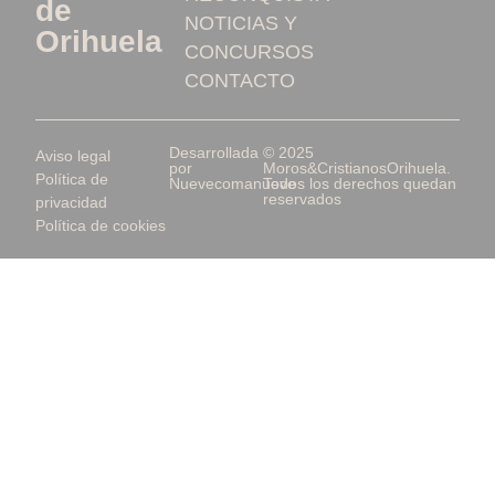
de
NOTICIAS Y
Orihuela
CONCURSOS
CONTACTO
Desarrollada
© 2025
Aviso legal
por
Moros&CristianosOrihuela.
Política de
Nuevecomanueve
Todos los derechos quedan
reservados
privacidad
Política de cookies