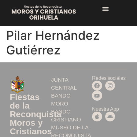
Pilar Hernández
Gutiérrez
Redes sociales
JUNTA
CENTRAL
Fiestas
BANDO
MORO
de la
Nuestra App
BANDO
Reconquista
CRISTIANO
Moros y
MUSEO DE LA
Cristianos
RECONQUISTA