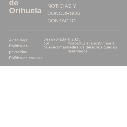
de
NOTICIAS Y
Orihuela
CONCURSOS
CONTACTO
Desarrollada
© 2025
Aviso legal
por
Moros&CristianosOrihuela.
Política de
Nuevecomanueve
Todos los derechos quedan
reservados
privacidad
Política de cookies