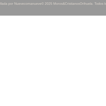
ollada por Nuevecomanueve
© 2025 Moros&CristianosOrihuela. Todos 