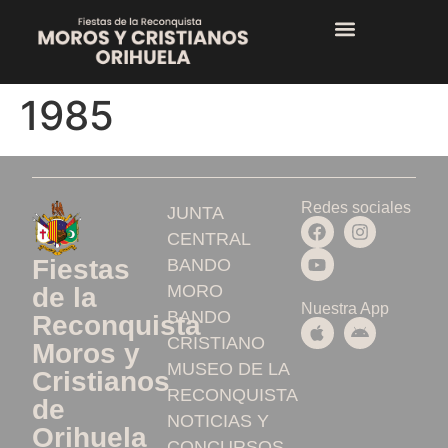
1985
Redes sociales
JUNTA
CENTRAL
Fiestas
BANDO
MORO
de la
Nuestra App
BANDO
Reconquista
CRISTIANO
Moros y
MUSEO DE LA
Cristianos
RECONQUISTA
de
NOTICIAS Y
Orihuela
CONCURSOS