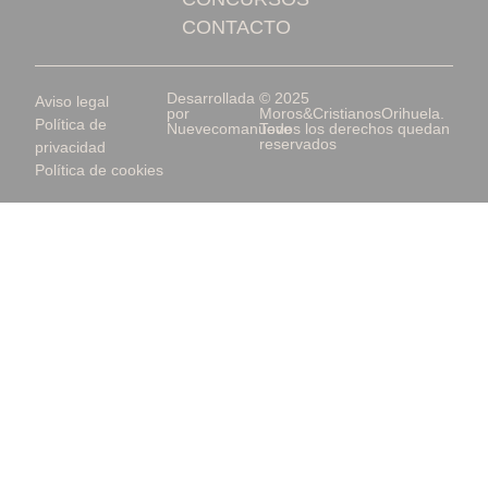
CONTACTO
Desarrollada
© 2025
Aviso legal
por
Moros&CristianosOrihuela.
Política de
Nuevecomanueve
Todos los derechos quedan
reservados
privacidad
Política de cookies