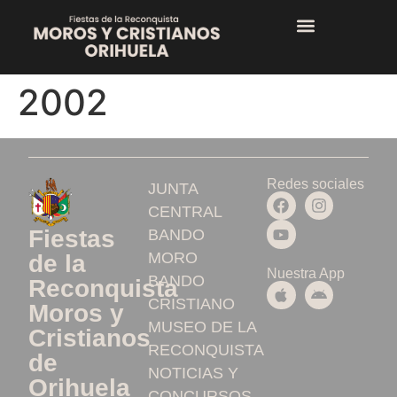
2002
Redes sociales
JUNTA
CENTRAL
Fiestas
BANDO
MORO
de la
Nuestra App
BANDO
Reconquista
CRISTIANO
Moros y
MUSEO DE LA
Cristianos
RECONQUISTA
de
NOTICIAS Y
Orihuela
CONCURSOS