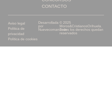
CONTACTO
Desarrollada
© 2025
Aviso legal
por
Moros&CristianosOrihuela.
Política de
Nuevecomanueve
Todos los derechos quedan
reservados
privacidad
Política de cookies