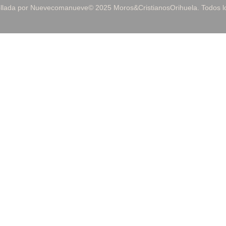
ollada por Nuevecomanueve
© 2025 Moros&CristianosOrihuela. Todos 