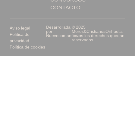
CONTACTO
Desarrollada
© 2025
Aviso legal
por
Moros&CristianosOrihuela.
Política de
Nuevecomanueve
Todos los derechos quedan
reservados
privacidad
Política de cookies