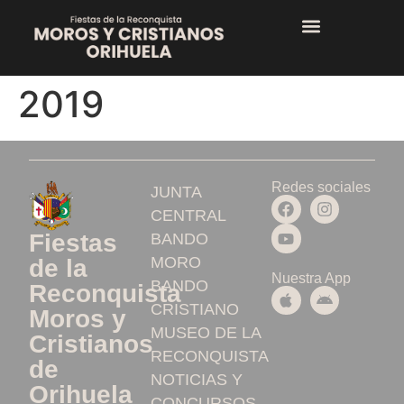
2019
Redes sociales
JUNTA
CENTRAL
Fiestas
BANDO
MORO
de la
Nuestra App
BANDO
Reconquista
CRISTIANO
Moros y
MUSEO DE LA
Cristianos
RECONQUISTA
de
NOTICIAS Y
Orihuela
CONCURSOS