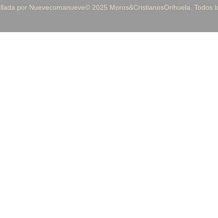
ollada por Nuevecomanueve
© 2025 Moros&CristianosOrihuela. Todos 